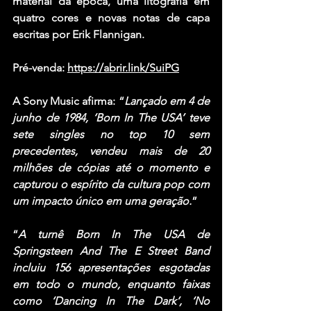
material da época, uma litografia em 
quatro cores e novas notas de capa 
escritas por Erik Flannigan.
Pré-venda: 
https://abrir.link/SuiPG
A Sony Music afirma: “
Lançado em 4 de 
junho de 1984, ‘Born In The USA’ teve 
sete singles no top 10 sem 
precedentes, vendeu mais de 20 
milhões de cópias até o momento e 
capturou o espírito da cultura pop com 
um impacto único em uma geração.
”
“
A turnê Born In The USA de 
Springsteen And The E Street Band 
incluiu 156 apresentações esgotadas 
em todo o mundo, enquanto faixas 
como ‘Dancing In The Dark’, ‘No 