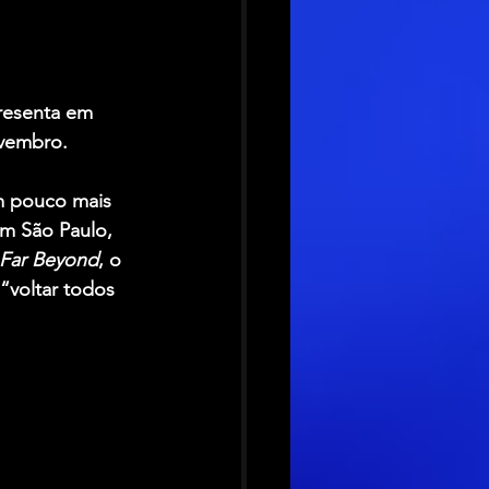
resenta em 
ovembro.
m pouco mais 
em São Paulo, 
Far Beyond
, o 
 “voltar todos 