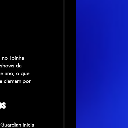
 no Toinha 
e shows da 
e ano, o que 
te clamam por 
os
Guardian inicia 