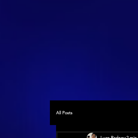
All Posts
Luan Radney
2 min 