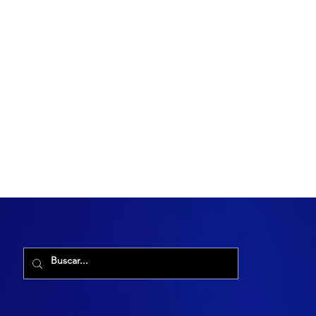
R. Maria Cacilda, 255 - Robalo, Aracaju - SE, 49006-029