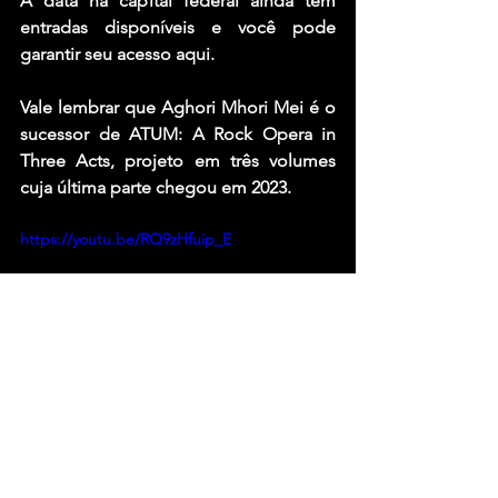
A data na capital federal ainda tem 
entradas disponíveis e você pode 
garantir seu acesso aqui.
Vale lembrar que Aghori Mhori Mei é o 
sucessor de ATUM: A Rock Opera in 
Three Acts, projeto em três volumes 
cuja última parte chegou em 2023.
https://youtu.be/RQ9zHfuip_E
Fonte: Tenho Mais Discos Que Amigos 