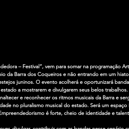
edora – Festival”, vem para somar na programação Artís
pio da Barra dos Coqueiros e não entrando em um hiato
tejos juninos. O evento acolherá e oportunizará bandas
estado a mostrarem e divulgarem seus belos trabalhos. 
, enaltecer e reconhecer os ritmos musicais da Barra e s
idade no pluralismo musical do estado. Será um espaço 
Empreendedorismo é forte, cheio de identidade e talent
er, divulgar, contribuir com as bandas nesse cenário cul