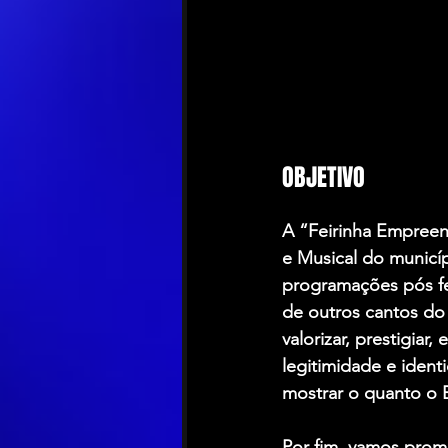
OBJETIVO
A “Feirinha Empreend
e Musical do municí
programações pós fes
de outros cantos do 
valorizar, prestigiar
legitimidade e ident
mostrar o quanto o 
Por fim, vamos promov