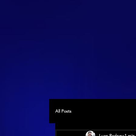
All Posts
Luan Radney
1 min 