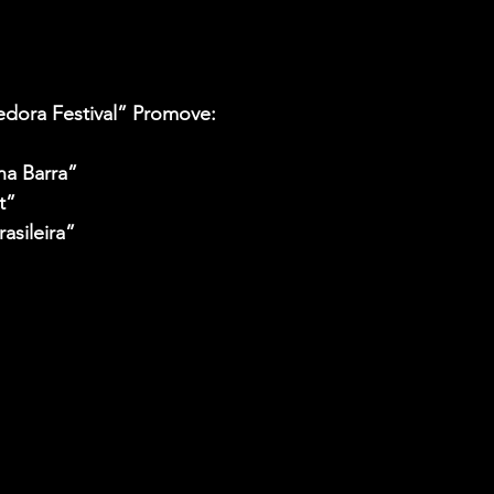
dora Festival” Promove:
a Barra” 
t”
asileira”