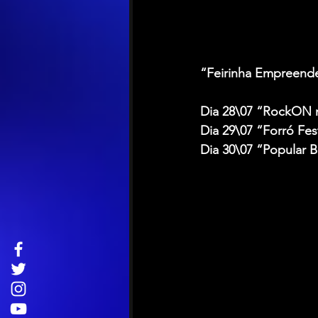
“Feirinha Empreende
Dia 28\07 “RockON n
Dia 29\07 “Forró Fes
Dia 30\07 “Popular Br