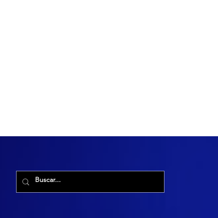
R. Maria Cacilda, 255 - Robalo, Aracaju - SE, 49006-029