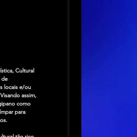
tica, Cultural 
 de 
 locais e/ou 
Visando assim, 
ergipano como 
ímpar para 
os. 
tural tão rico, 