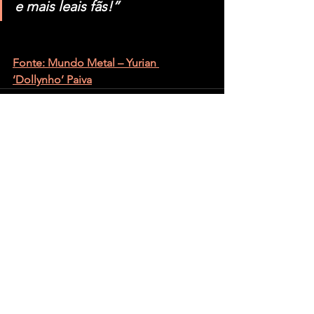
e mais leais fãs!”
Fonte: Mundo Metal – Yurian 
‘Dollynho’ Paiva
Ver tudo
Posts recentes