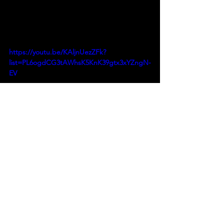
https://youtu.be/KAljnUezZFk?
list=PL6ogdCG3tAWhsK5KnK39gtx3xYZngN-
EV
Fonte: Tenho Mais Discos Que Amigos 
– Gabriel von Borell