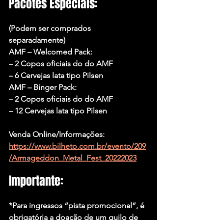
Pacotes Especiais:
(Podem ser comprados 
separadamente)
AMF – Welcomed Pack:
– 2 Copos oficiais do do AMF
– 6 Cervejas lata tipo Pilsen
AMF – Binger Pack:
– 2 Copos oficiais do do AMF
– 12 Cervejas lata tipo Pilsen
Venda Online/Informações: 
https://www.bilheto.com.br/evento/209
/Armageddon_Metal_Fest_20222023
Importante:
*Para ingressos “pista promocional”, é 
obrigatória a doação de um quilo de 