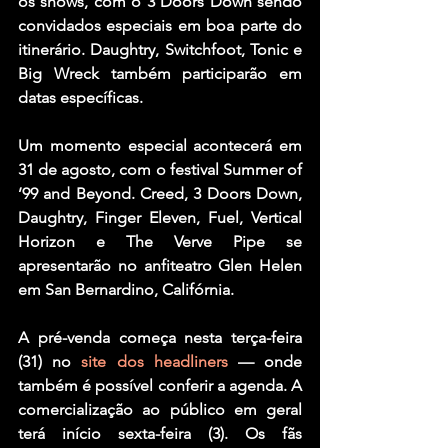
os shows, com o 3 Doors Down sendo 
convidados especiais em boa parte do 
itinerário. Daughtry, Switchfoot, Tonic e 
Big Wreck também participarão em 
datas específicas.
Um momento especial acontecerá em 
31 de agosto, com o festival Summer of 
’99 and Beyond. Creed, 3 Doors Down, 
Daughtry, Finger Eleven, Fuel, Vertical 
Horizon e The Verve Pipe se 
apresentarão no anfiteatro Glen Helen 
em San Bernardino, Califórnia.
A pré-venda começa nesta terça-feira 
(31) no 
site dos headliners
 — onde 
também é possível conferir a agenda. A 
comercialização ao público em geral 
terá início sexta-feira (3). Os fãs 