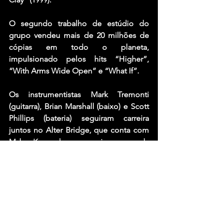
O segundo trabalho de estúdio do 
grupo vendeu mais de 20 milhões de 
cópias em todo o planeta, 
impulsionado pelos hits “Higher”, 
“With Arms Wide Open” e “What If”.
Os instrumentistas Mark Tremonti 
(guitarra), Brian Marshall (baixo) e Scott 
Phillips (bateria) seguiram carreira 
juntos no Alter Bridge, que conta com 
Myles Kennedy nos vocais e segunda 
guitarra. Enquanto isso, Scott Stapp 
comanda carreira solo. “Higher Power”, 
seu próximo disco, sai em 15 de abril 
do ano que vem.