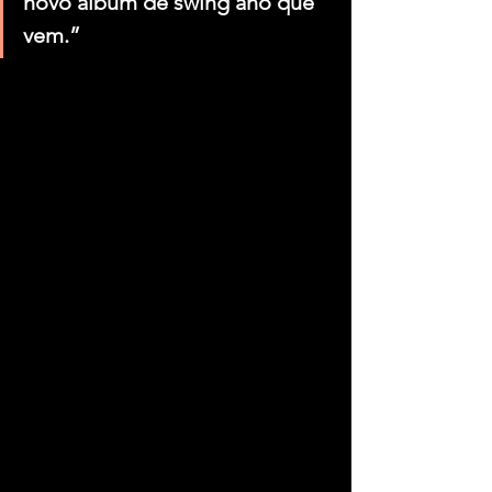
novo álbum de swing ano que 
vem.”