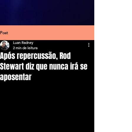
Post
Luan Radney
2 min de leitura
Após repercussão, Rod
Stewart diz que nunca irá se
aposentar