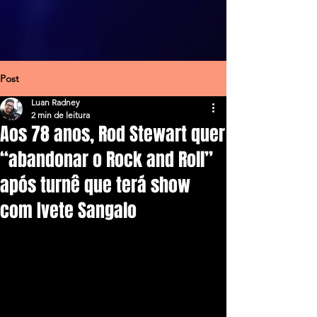
Post
Luan Radney
2 min de leitura
Aos 78 anos, Rod Stewart quer
“abandonar o Rock and Roll”
após turnê que terá show
com Ivete Sangalo