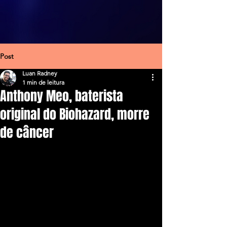
Post
Luan Radney
1 min de leitura
Anthony Meo, baterista
original do Biohazard, morre
de câncer