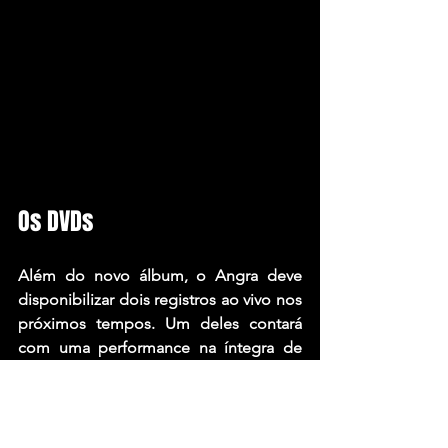
Os DVDs
Além do novo álbum, o Angra deve 
disponibilizar dois registros ao vivo nos 
próximos tempos. Um deles contará 
com uma performance na íntegra de 
“Cycles of Pain” durante o cruzeiro 
70000 Tons of Metal, que acontece 
entre 29 de janeiro e 4 de fevereiro, 
partindo de Miami, Estados Unidos, em 