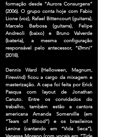
formação desde “Aurora Consurgens” 
(2006). O grupo conta hoje com Fabio 
Lione (voz), Rafael Bittencourt (guitarra), 
Marcelo Barbosa (guitarra), Felipe 
Andreoli (baixo) e Bruno Valverde 
(bateria), a mesma configuração 
responsável pelo antecessor, “Ømni” 
(2018).
Dennis Ward (Helloween, Magnum, 
Firewind) ficou a cargo da mixagem e 
masterização. A capa foi feita por Erick 
Pasqua com layout de Jonathan 
Canuto. Entre os convidados do 
trabalho, também estão a cantora 
americana Amanda Somerville (em 
“Tears of Blood”) e os brasileiros 
Lenine (cantando em “Vida Seca”), 
Vanessa Moreno (com vocais em “Tide 