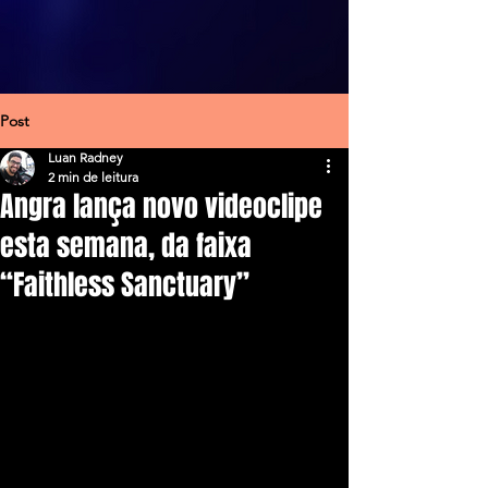
Post
Luan Radney
2 min de leitura
Angra lança novo videoclipe
esta semana, da faixa
“Faithless Sanctuary”