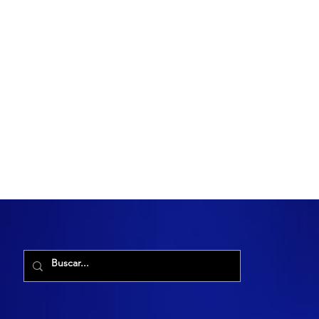
R. Maria Cacilda, 255 - Robalo, Aracaju - SE, 49006-029