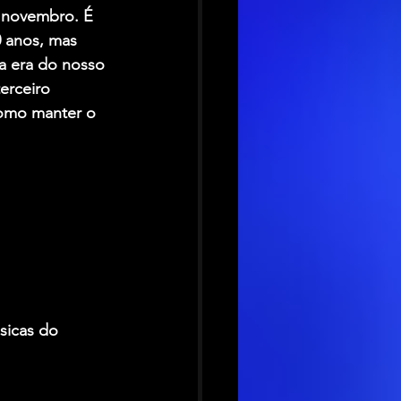
 novembro. É 
 anos, mas 
a era do nosso 
erceiro 
como manter o 
sicas do 