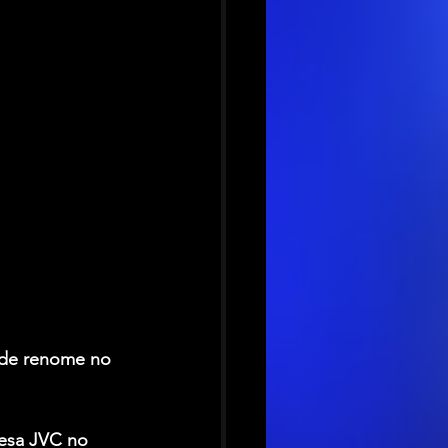
 de renome no 
esa JVC no 