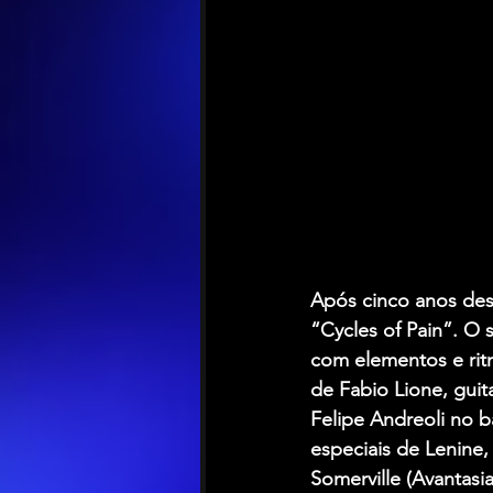
Após cinco anos des
“Cycles of Pain”. O 
com elementos e ritm
de Fabio Lione, gui
Felipe Andreoli no ba
especiais de Lenine
Somerville (Avantas