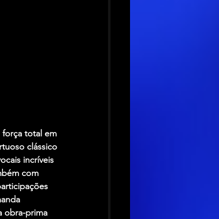
força total em 
tuoso clássico 
cais incríveis 
também com 
participações 
manda 
a obra-prima 