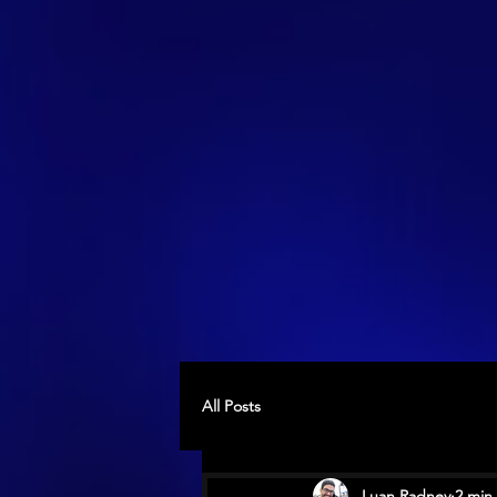
All Posts
Luan Radney
2 min 