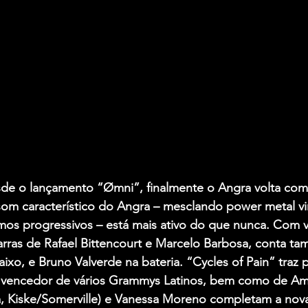
de o lançamento “Ømni”, finalmente o Angra volta com 
som característico do Angra – mesclando power metal vir
os progressivos – está mais ativo do que nunca. Com vo
tarras de Rafael Bittencourt e Marcelo Barbosa, conta 
ixo, e Bruno Valverde na bateria. “Cycles of Pain” traz 
, vencedor de vários Grammys Latinos, bem como de A
ia, Kiske/Somerville) e Vanessa Moreno completam a nov