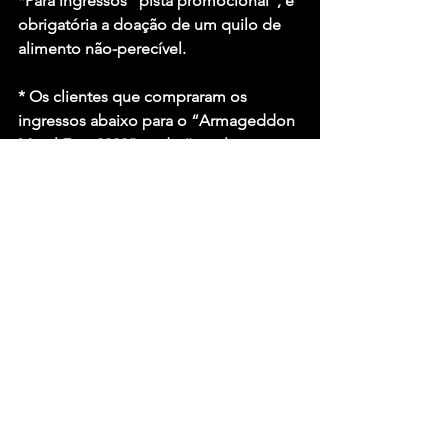
*Para ingressos “pista promocional”, é 
obrigatória a doação de um quilo de 
alimento não-perecível.
* Os clientes que compraram os 
ingressos abaixo para o “Armageddon 
Metal Fest 2022” poderão utilizar o 
mesmo ingresso para entrar no evento.
– AMF VIP X-Perience – Novo ingresso: 
AMF Experience
– Club AMF – Novo ingresso: 
MemberClub
Foto: Marcos Hermes
Fonte: Acesso Music – Clovis Roman