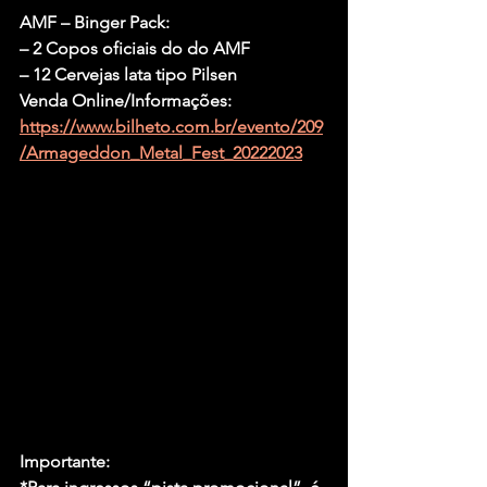
AMF – Binger Pack:
– 2 Copos oficiais do do AMF
– 12 Cervejas lata tipo Pilsen
Venda Online/Informações: 
https://www.bilheto.com.br/evento/209
/Armageddon_Metal_Fest_20222023
Importante
: