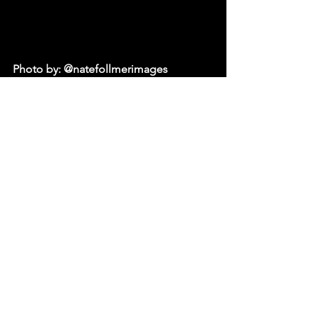
Photo by: @natefollmerimages
Fonte: Mundo Metal – Flávia Reis