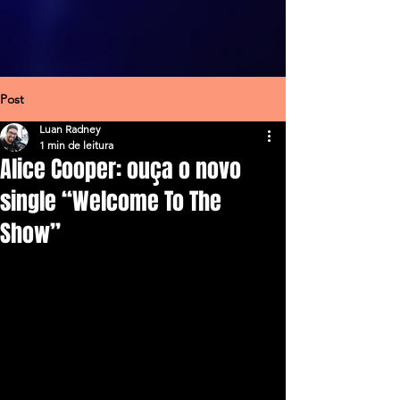
Post
Luan Radney
1 min de leitura
Alice Cooper: ouça o novo
single “Welcome To The
Show”