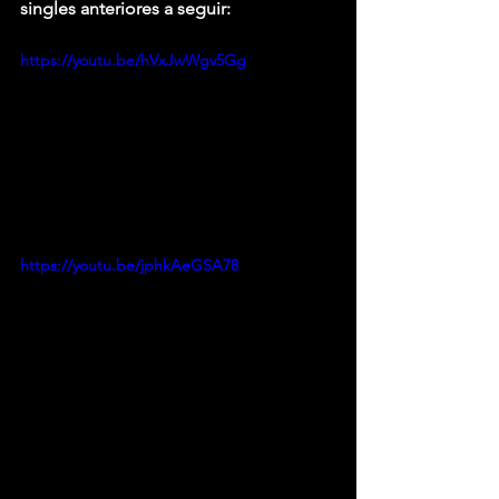
singles anteriores a seguir:
https://youtu.be/hVxJwWgv5Gg
https://youtu.be/jphkAeGSA78