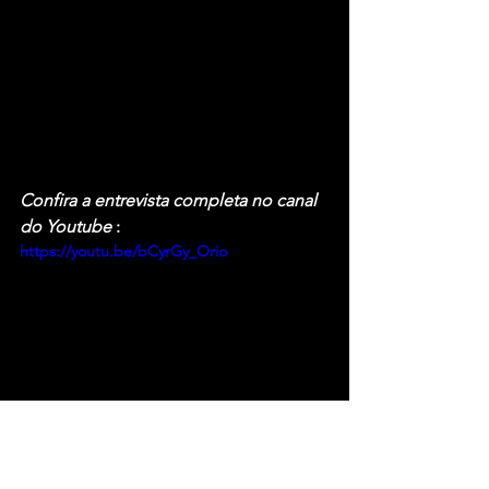
Confira a entrevista completa no canal 
do Youtube 
:
https://youtu.be/bCyrGy_Orio
Fonte: Mundo Metal – Gyovanne Vaz