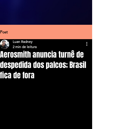
Post
Luan Radney
2 min de leitura
Aerosmith anuncia turnê de
despedida dos palcos; Brasil
fica de fora