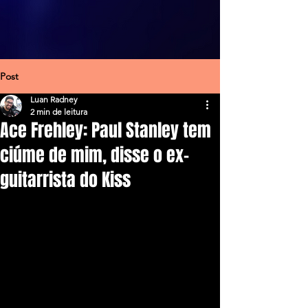
Post
Luan Radney
2 min de leitura
Ace Frehley: Paul Stanley tem
ciúme de mim, disse o ex-
guitarrista do Kiss