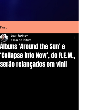
Post
Luan Radney
1 min de leitura
Álbuns ‘Around the Sun’ e
‘Collapse into Now’, do R.E.M.,
serão relançados em vinil