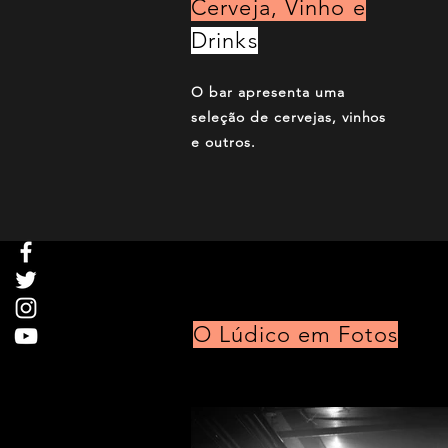
Cerveja, Vinho e
Drinks
O bar apresenta uma
seleção de cervejas, vinhos
e outros.
O Lúdico em Fotos