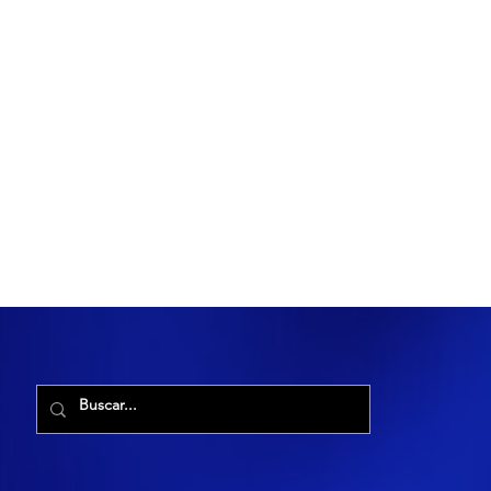
R. Maria Cacilda, 255 - Robalo, Aracaju - SE, 49006-029