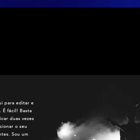
LÚDICO
i para editar e
 É fácil! Basta
licar duas vezes
cionar o seu
ontes. Sou um